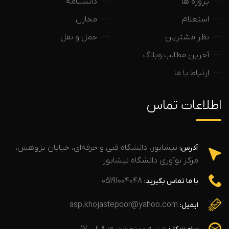
پروژه ها
دانشنامه
استعلام
مخازن
نظر مشتریان
حمل و نقل
آخرین مطالب وبلاگ
ارتباط با ما
اطلاعات تماس
نیشابور، دانشگاه فنی و حرفه‌ای، خیابان پژوهش،
آدرس:
مرکز نوآوری دانشگاه نیشابور
05191004048
با ما تماس بگیرید:
asp.khojastepoor@yahoo.com
ایمیل:
شنبه - پنجشنبه: 8 الی 17