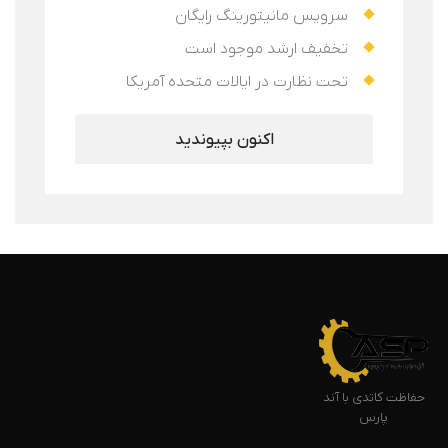
سرویس مانیتورینگ رایگان
تخفیف ارشد موجود است
تحت نظارت در ایالات متحده آمریکا
اکنون بپیوندید
حفاظت کاتدی با آند
پارس