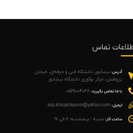
طلاعات تماس
نیشابور، دانشگاه فنی و حرفه‌ای، خیابان
آدرس:
پژوهش، مرکز نوآوری دانشگاه نیشابور
05191004048
با ما تماس بگیرید:
asp.khojastepoor@yahoo.com
ایمیل:
شنبه - پنجشنبه: 8 الی 17
ساعت کار: