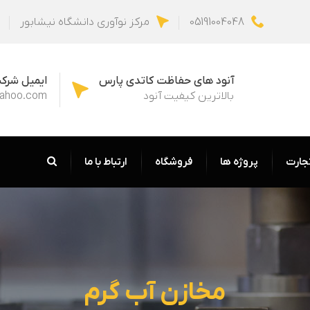
05191004048
مرکز نوآوری دانشگاه نیشابور
آنود های حفاظت کاتدی پارس
ایمیل شرک
بالاترین کیفیت آنود
yahoo.com
جارت
پروژه ها
فروشگاه
ارتباط با ما
مخازن آب گرم