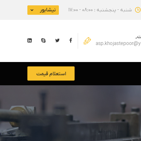
شنبه - پنجشنبه : 08:00 - 17:00
نیشابور
ت,
asp.khojastepoor@
استعلام قیمت